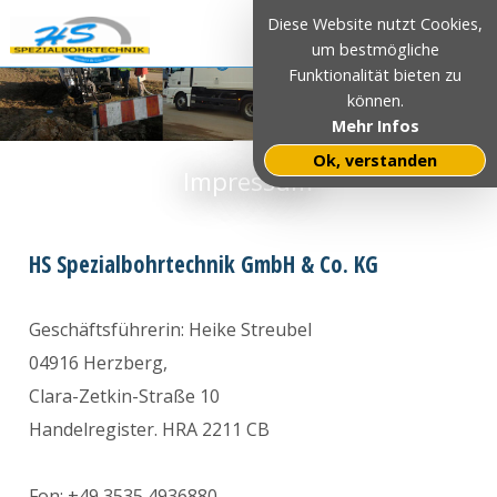
Diese Website nutzt Cookies,
um bestmögliche
Funktionalität bieten zu
können.
Mehr Infos
Ok, verstanden
Impressum
HS Spezialbohrtechnik GmbH & Co. KG
Geschäftsführerin: Heike Streubel
04916 Herzberg,
Clara-Zetkin-Straße 10
Handelregister. HRA 2211 CB
Fon: +49 3535 4936880